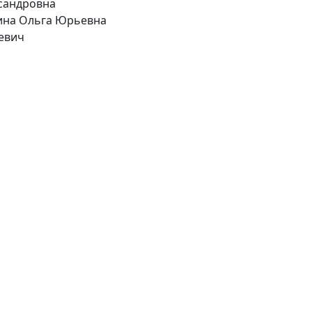
ксандровна
дкина Ольга Юрьевна
ьевич