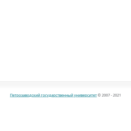
Петрозаводский государственный университет
© 2007 - 2021
185910, г. Петрозаводск, пр. Ленина, д. 33
Телефоны: (814 2) 711-071, (814 2) 719-604