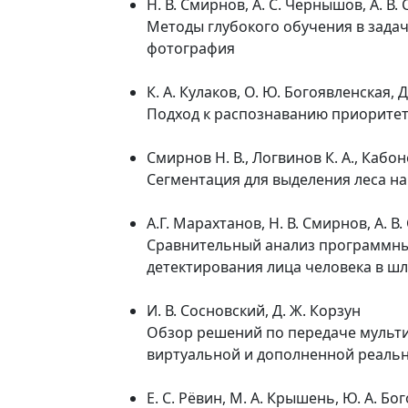
Н. В. Смирнов, А. С. Чернышов, А. В.
Методы глубокого обучения в зада
фотография
К. А. Кулаков, О. Ю. Богоявленская, 
Подход к распознаванию приорите
Смирнов Н. В., Логвинов К. А., Кабон
Сегментация для выделения леса н
А.Г. Марахтанов, Н. В. Смирнов, А. В
Сравнительный анализ программны
детектирования лица человека в ш
И. В. Сосновский, Д. Ж. Корзун
Обзор решений по передаче мульт
виртуальной и дополненной реаль
Е. С. Рёвин, М. А. Крышень, Ю. А. Б