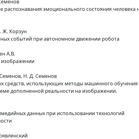
 Семенов
че распознавания эмоционального состояния человека 
Д. Ж. Корзун
тных событий при автономном движении робота
ен А.В.
а изображении
. Семенов, Н. Д. Семенов
х средств, использующих методы машинного обучения 
леме дополненной реальности на изображении.
имедийных данных при использовании технологий
ности
огоявленский