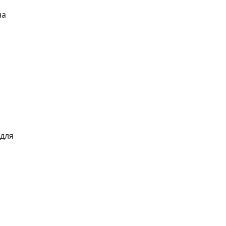
на
для